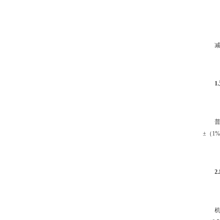
1
±（1
2