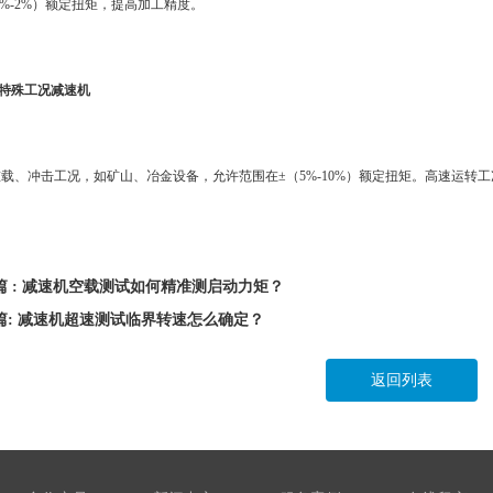
.5%-2%）额定扭矩，提高加工精度。
.特殊工况减速机
重载、冲击工况，如矿山、冶金设备，允许范围在±（5%-10%）额定扭矩。高速运转工
。
篇 : 减速机空载测试如何精准测启动力矩？
篇: 减速机超速测试临界转速怎么确定？
返回列表