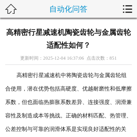



自动化问答
首页
新闻中心
高精密行星减速机陶瓷齿轮与金属齿轮
自动化问答
适配性如何？
藤仓产品
更新时间：2025-12-04 16:37:06 点击次数：
851
合作产品
高精密行星减速机中将陶瓷齿轮与金属齿轮组
服务案例
合使用，潜在优势包括高硬度、优越耐磨性和低摩擦
系数，但也面临热膨胀系数差异、连接强度、润滑兼
关于我们
容性及制造成本等挑战。正确的材料匹配、热管理、
联系我们
公差控制与可靠的润滑体系是实现良好适配性的关