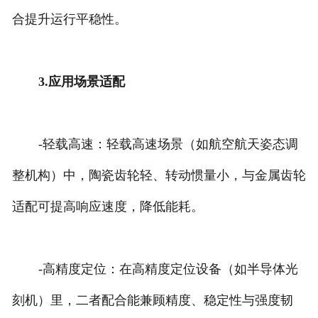
合提升运行平稳性。
3.应用场景适配
-轻载高速：轻载高速场景（如航空航天姿态调
整机构）中，陶瓷齿轮轻、转动惯量小，与金属齿轮
适配可提高响应速度，降低能耗。
-高精度定位：在高精度定位设备（如半导体光
刻机）里，二者配合能兼顾精度、稳定性与强度韧