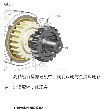
键。
高精密行星减速机中，陶瓷齿轮与金属齿轮存
在一定适配性，体现在：
1.材料性能适配