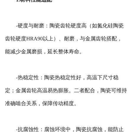
-硬度与耐磨：陶瓷齿轮硬度高（如氮化硅陶瓷
齿轮硬度HRA90以上）、耐磨，与金属齿轮搭配，
能减少金属磨损，延长整体寿命。
-热稳定性：陶瓷热稳定性好，高温下尺寸稳
定；金属齿轮高温易热膨胀。二者配合，陶瓷可维持
准确啮合关系，保障传动精度。
-抗腐蚀性：腐蚀环境中，陶瓷抗腐蚀，能防止