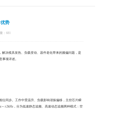
术优势
量：
681
化，解决模具发热、负载变动、器件老化带来的频偏问题，是
意事项详述。
相位同步。工作中受温升、负载影响谐振偏移，主控芯片瞬
z～±2kHz，分为低速静态追频、高速动态追频两种模式：空