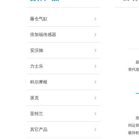
藤仓气缸
倍加福传感器
安沃驰
力士乐
替代
科尔摩根
派克
亚特兰
间运算
其它产品
载待