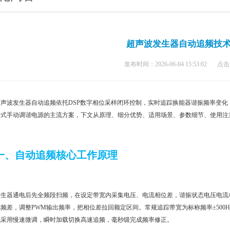
超声波发生器自动追频技
发布时间：2026-06-04 15:53:02
点击
超声波发生器自动追频依托DSP数字相位采样闭环控制，实时追踪换能器谐振频率变
老式手动调谐电源的主流方案，下文从原理、细分优势、适用场景、参数细节、使用注
一、自动追频核心工作原理
发生器通电后先全频段扫频，在设定带宽内采集电压、电流相位差，谐振状态电压电流
频差，调整PWM输出频率，把相位差拉回额定区间。常规追踪带宽为标称频率±500H
机采用慢速微调，瞬时加载切换高速追频，毫秒级完成频率修正。