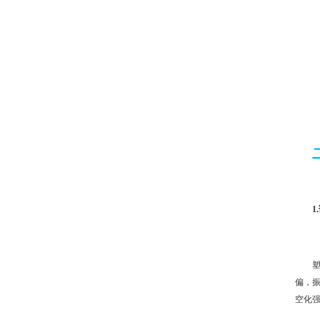
偏，
空化