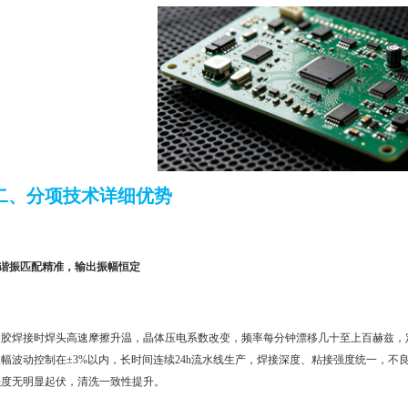
二、分项技术详细优势
1.谐振匹配精准，输出振幅恒定
塑胶焊接时焊头高速摩擦升温，晶体压电系数改变，频率每分钟漂移几十至上百赫兹，
振幅波动控制在±3%以内，长时间连续24h流水线生产，焊接深度、粘接强度统一，
强度无明显起伏，清洗一致性提升。