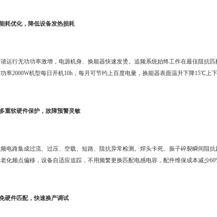
2.能耗优化，降低设备发热损耗
失谐运行无功功率激增，电源机身、换能器快速发烫。追频系统始终工作在最佳阻抗匹配点
功率2000W机型每日开机10h，每月可节约上百度电量，换能器表面温升下降15℃
3.多重软硬件保护，故障预警灵敏
追频电路集成过流、过压、空载、短路、阻抗异常检测。焊头卡死、振子碎裂瞬间阻抗
年老化频点偏移，设备自适应追踪，不用频繁更换匹配电感电容，配件维保成本减少60
4.免硬件匹配，快速换产调试