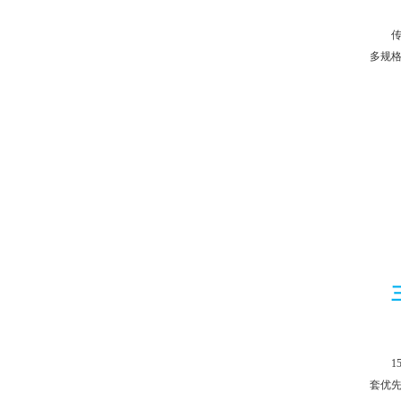
多规
1
套优