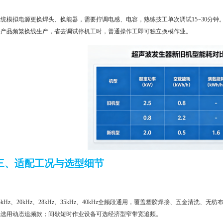
传统模拟电源更换焊头、换能器，需要拧调电感、电容，熟练技工单次调试15~30分钟
格产品频繁换线生产，省去调试停机工时，普通操作工即可独立换模作业。
三、适配工况与选型细节
5kHz、20kHz、28kHz、35kHz、40kHz全频段通用，覆盖塑胶焊接、五金清
先选用动态追频款；间歇短时作业设备可选经济型窄带宽追频。