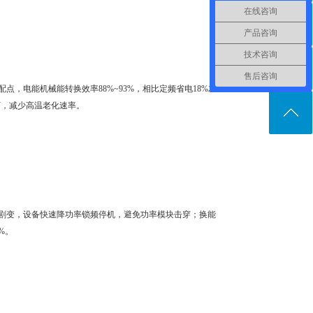
在线咨询
产品咨询
技术咨询
售后咨询
，电能机械能转换效率88%~93%，相比定频省电18%左
上下，减少高温老化速率。
剧变，设备快速降功率锁频停机，避免功率模块击穿；换能
%。