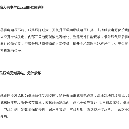
1.输入供电与低压回路故障跳闸
仪器供电电压不稳、线路压降过大，开机升压瞬间母线电压跌落，主控触发电源保护跳
独立空开专线供电。内部开关电源滤波电容老化、整流元件性能衰减，带升压负载后供
元器件轻微短路，空载升压功率管瞬间过流停机，拆开主机清理电路板粉尘，烘干受潮
发整机漏电保护。
2.倍压筒受潮漏电、元件损坏
空载跳闸高发原因为倍压筒体受潮凝露，筒身表面形成漏电通道，高压对地持续漏流，
造成极间爬电，拆分各节倍压，擦拭端面绝缘面，通风干燥静置2～4h再组装试验。倍
升，电压升到一定数值保护停机，采用单节逐一空载升压，筛选损坏倍压单元。密封圈
缘介质。