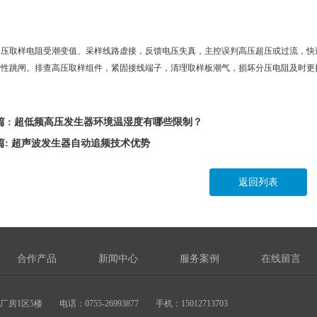
分压取样电阻受潮变值、采样线路虚接，反馈电压失真，主控误判高压超压或过流，快
护性跳闸。排查高压取样组件，紧固接线端子，清理取样板潮气，损坏分压电阻及时更
篇 : 超低频高压发生器环境温湿度有哪些限制？
篇: 超声波发生器自动追频技术优势
返回列表
合作产品
新闻中心
服务案例
在线留言
区5楼 电话：0755-26993877 手机：15012713703