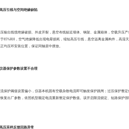
3.高压引线与空间绝缘缺陷
高压输出线缆绝缘破损、外皮开裂，悬空布线贴近墙体、钢架、金属箱体，空载升压产
大于85%RH，空气绝缘降低出现电晕损耗，缩短高压引线，悬空远离金属构件，高湿
校正均压环安装位置，保证同轴居中摆放。
4.仪器保护参数设置不合理
过流保护阈值设置偏小，仪器本机固有空载杂散电流即可触发保护跳闸；过压保护整定
单恢复出厂参数，依照机型额定电流重新整定保护数值。误开启限流锁定、短路保护强
。
5.高压采样反馈回路异常