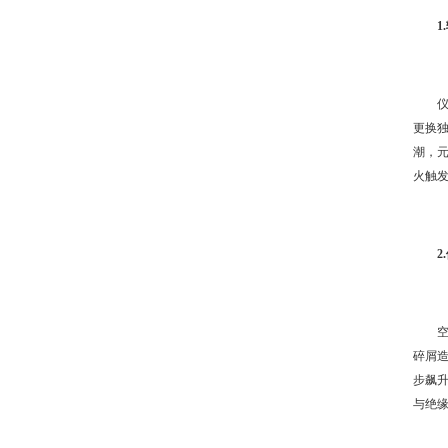
更换
潮，
火触
碎屑
步飙
与绝