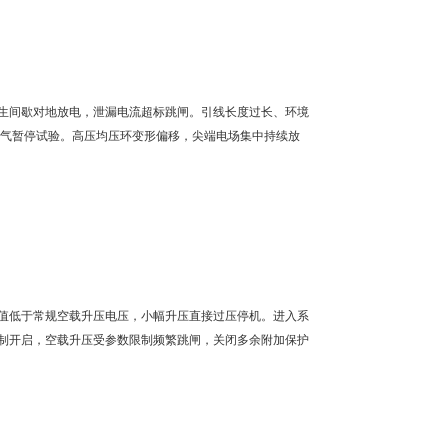
生间歇对地放电，泄漏电流超标跳闸。引线长度过长、环境
天气暂停试验。高压均压环变形偏移，尖端电场集中持续放
值低于常规空载升压电压，小幅升压直接过压停机。进入系
制开启，空载升压受参数限制频繁跳闸，关闭多余附加保护