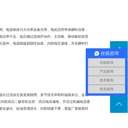
闸。电源插排与大功率设备共用，电机启停带来瞬时压降，
电功率不足，低压侧过流保护动作。主控板、驱动板积灰受
元器件。电源线破损隐性短路、内部线芯虚接，升压瞬时打
在线咨询
在线咨询
产品咨询
技术咨询
售后咨询
超出过流设定值直接跳闸。多节倍压串联时端面灰尘、金属
压内部高压二极管软击穿、高压电容漏电，升压过程漏电流逐
老化渗水、硅油受潮进水，内部绝缘下降，需返厂更换密封