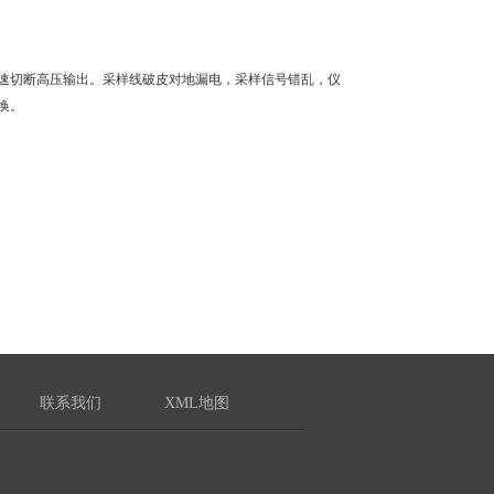
速切断高压输出。采样线破皮对地漏电，采样信号错乱，仪
换。
联系我们
XML地图