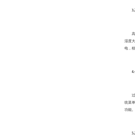
湿度
电，
统菜
功能