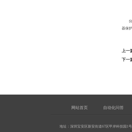
器保
上一
下一
网站首页
自动化问答
地址：深圳宝安区新安街道67区甲岸科技园1号厂房1