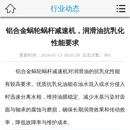



行业动态
首页
新闻中心
铝合金蜗轮蜗杆减速机，润滑油抗乳化
自动化问答
性能要求
藤仓产品
更新时间：2026-01-13 18:05:28 点击次数：
985
合作产品
铝合金蜗轮蜗杆减速机对润滑油的抗乳化性能
服务案例
有较高要求。优质抗乳化油能在油水混入或水分侵入
时迅速分离水相，维持油膜稳定、减少水基污染对齿
关于我们
面与轴承的腐蚀与磨损，确保长期润滑效果和传动效
联系我们
率，降低故障率与维护成本。