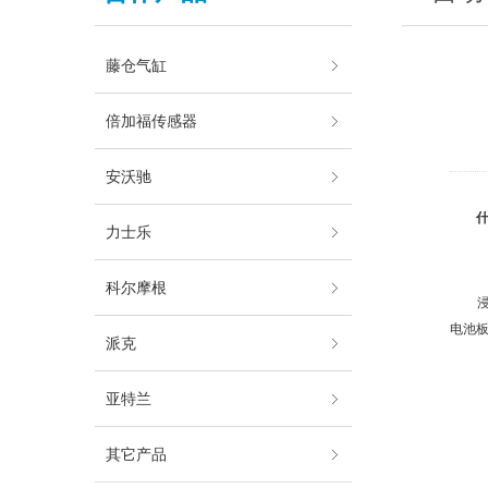
藤仓气缸
倍加福传感器
安沃驰
什么
力士乐
科尔摩根
浸入
电池
派克
亚特兰
其它产品