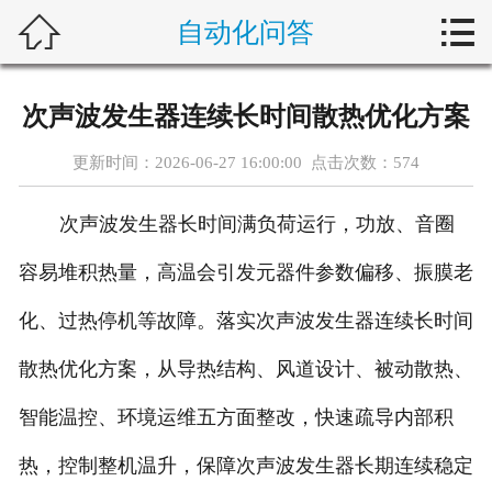



自动化问答
首页
新闻中心
次声波发生器连续长时间散热优化方案
自动化问答
更新时间：2026-06-27 16:00:00 点击次数：
574
藤仓产品
次声波发生器长时间满负荷运行，功放、音圈
合作产品
容易堆积热量，高温会引发元器件参数偏移、振膜老
服务案例
化、过热停机等故障。落实次声波发生器连续长时间
散热优化方案，从导热结构、风道设计、被动散热、
关于我们
智能温控、环境运维五方面整改，快速疏导内部积
联系我们
热，控制整机温升，保障次声波发生器长期连续稳定