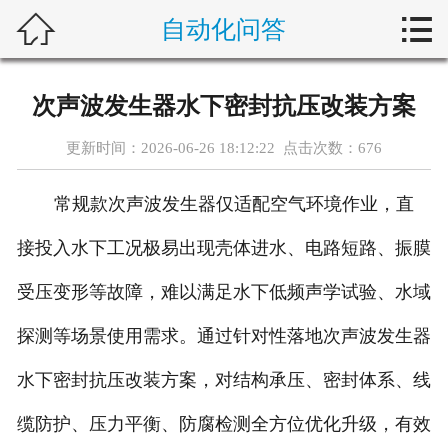



自动化问答
首页
新闻中心
次声波发生器水下密封抗压改装方案
自动化问答
更新时间：2026-06-26 18:12:22 点击次数：
676
藤仓产品
常规款次声波发生器仅适配空气环境作业，直
合作产品
接投入水下工况极易出现壳体进水、电路短路、振膜
服务案例
受压变形等故障，难以满足水下低频声学试验、水域
探测等场景使用需求。通过针对性落地次声波发生器
关于我们
水下密封抗压改装方案，对结构承压、密封体系、线
联系我们
缆防护、压力平衡、防腐检测全方位优化升级，有效