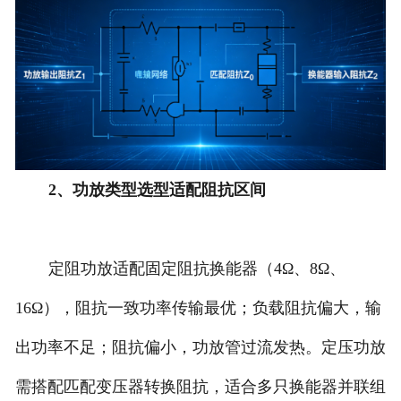
2、功放类型选型适配阻抗区间
定阻功放适配固定阻抗换能器（4Ω、8Ω、
16Ω），阻抗一致功率传输最优；负载阻抗偏大，输
出功率不足；阻抗偏小，功放管过流发热。定压功放
需搭配匹配变压器转换阻抗，适合多只换能器并联组