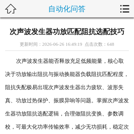



自动化问答
首页
新闻中心
次声波发生器功放匹配阻抗选配技巧
自动化问答
更新时间：2026-06-26 16:49:19 点击次数：
648
藤仓产品
次声波发生器能否释放充足低频能量，核心取
合作产品
决于功放输出阻抗与振动换能器负载阻抗匹配程度，
服务案例
阻抗失配极易出现次声波发生器出力疲软、波形失
真、功放过热保护、振膜异响等问题。掌握次声波发
关于我们
生器功放阻抗选配逻辑，合理做阻抗变换、参数调
联系我们
校，可最大化功率传输效率，减少无功损耗，稳定次