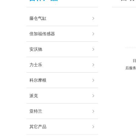
藤仓气缸
倍加福传感器
安沃驰
力士乐
后服
科尔摩根
派克
亚特兰
其它产品