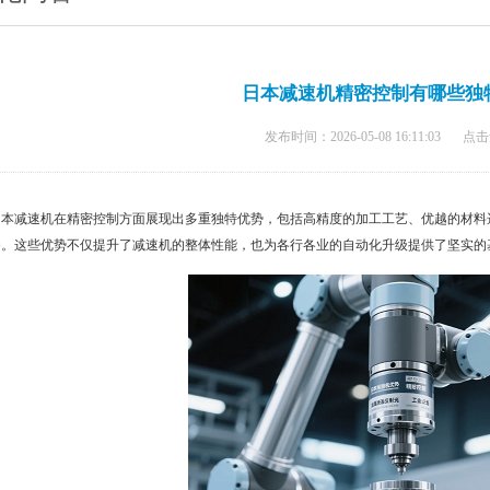
日本减速机精密控制有哪些独
发布时间：2026-05-08 16:11:03
点击
日本减速机在精密控制方面展现出多重独特优势，包括高精度的加工工艺、优越的材料
务。这些优势不仅提升了减速机的整体性能，也为各行各业的自动化升级提供了坚实的