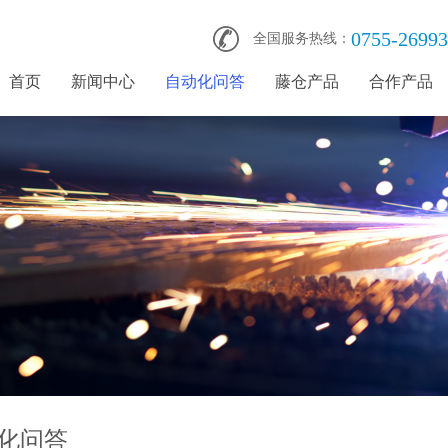
0755-2699
全国服务热线：
首页
新闻中心
自动化问答
藤仓产品
合作产品
化问答