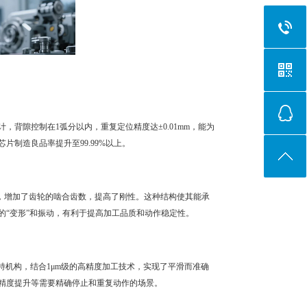
计，背隙控制在1弧分以内，重复定位精度达±0.01mm，能为
制造良品率提升至99.99%以上。
机构，增加了齿轮的啮合齿数，提高了刚性。这种结构使其能承
的“变形”和振动，有利于提高加工品质和动作稳定性。
特机构，结合1μm级的高精度加工技术，实现了平滑而准确
精度提升等需要精确停止和重复动作的场景。