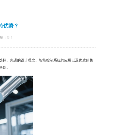
特优势？
量：
344
选择、先进的设计理念、智能控制系统的应用以及优质的售
基础。