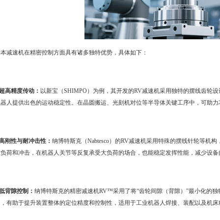
日本
减速机在精密
控制方面具有诸多独特优势，具体如下：
.超高精度传动：
以新宝（SHIMPO）为例，其开发的RV减速机采用独特的摆线齿轮设
器人提供出色的运动稳定性。在晶圆搬运、光刻机对位等半导体关键工序中，可助力芯片
2.高刚性与耐冲击性：
纳博特斯克（Nabtesco）的RV减速机采用特殊的摆线针轮等
大负荷和冲击，在机器人关节等反复承受大负荷的场合，也能稳定发挥性能，减少设备
.低背隙控制：
纳博特斯克的精密减速机RV™采用了将“齿轮间隙（背隙）”最小化的独
动，有助于提升装置整体的定位精度和控制性，适用于工业机器人焊接、装配以及机床