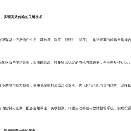
二、实现高效传输的关键技术
·合理选型：依据物料性质（颗粒度、湿度、易碎性、温度）、输送距离与输送量选择
·优化驱动与传动效率：采用能效高、转矩输出稳定的电机与减速器，合理匹配传动比
·减小摩擦与阻力损失：使用低摩擦材质或滚动支承、优化托辊间距与导向结构，以降
·自动控制与监测：配备变频调速、负载检测、张紧自动补偿与故障报警系统，实现按