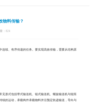
效物料传输？
量：
824
中连续、有序传递的任务。要实现高效传输，需要从结构原
常见形式包括带式输送机、链式输送机、螺旋输送机与辊筒
持续的运动，承载构件承载物料并沿预定轨迹输送，导向与