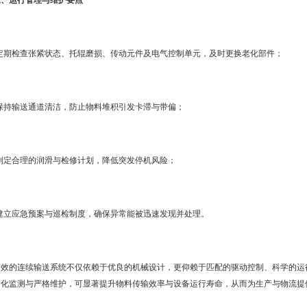
三、运行管理与维护要点
·定期检查张紧状态、托辊磨损、传动元件及电气控制单元，及时更换老化部件；
·保持输送通道清洁，防止物料堆积引发卡滞与带偏；
·制定合理的润滑与检修计划，降低突发停机风险；
·建立应急预案与巡检制度，确保异常能被迅速发现并处理。
高效的连续输送系统不仅依赖于优良的机械设计，更仰赖于匹配的驱动控制、科学的运
动化监测与严格维护，可显著提升物料传输效率与设备运行寿命，从而为生产与物流提