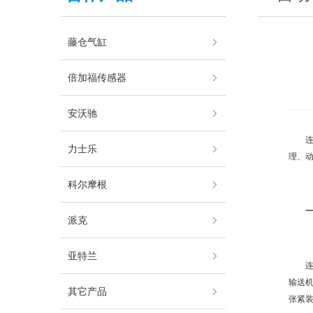
藤仓气缸
倍加福传感器
安沃驰
力士乐
理、
科尔摩根
派克
亚特兰
输送
其它产品
张紧