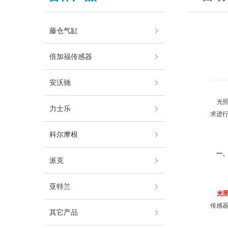
藤仓气缸
倍加福传感器
安沃驰
光照
力士乐
求进
科尔摩根
一、
派克
亚特兰
光
传感
其它产品