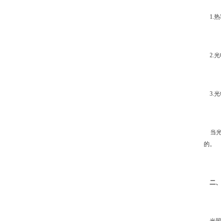
1.
2.
3.
当光
的。
二、