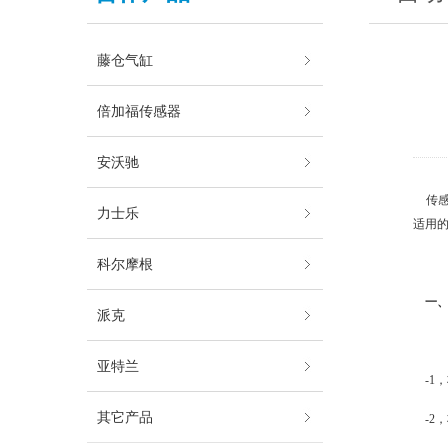
藤仓气缸
倍加福传感器
安沃驰
传感
力士乐
适用
科尔摩根
一、
派克
亚特兰
-1
其它产品
-2