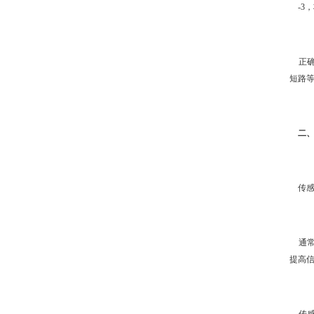
-3
正确
短路
二、
传感
通常
提高