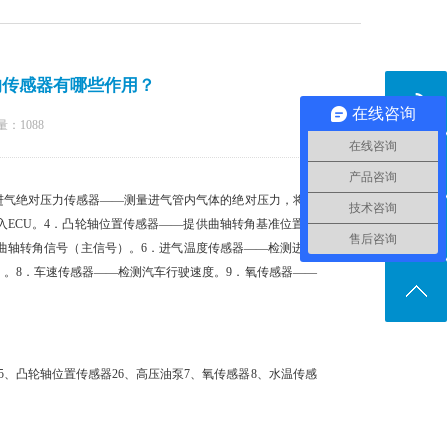
的传感器有哪些作用？
在线咨询
量：
1088
在线咨询
产品咨询
．进气绝对压力传感器——测量进气管内气体的绝对压力，将信
技术咨询
入ECU。4．凸轮轴位置传感器——提供曲轴转角基准位置信
售后咨询
曲轴转角信号（主信号）。6．进气温度传感器——检测进气
）。8．车速传感器——检测汽车行驶速度。9．氧传感器——
5、凸轮轴位置传感器26、高压油泵7、氧传感器8、水温传感