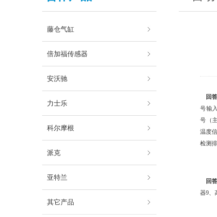
藤仓气缸
倍加福传感器
安沃驰
回答
力士乐
号输
号（
科尔摩根
温度
检测
派克
亚特兰
回答
器9、
其它产品