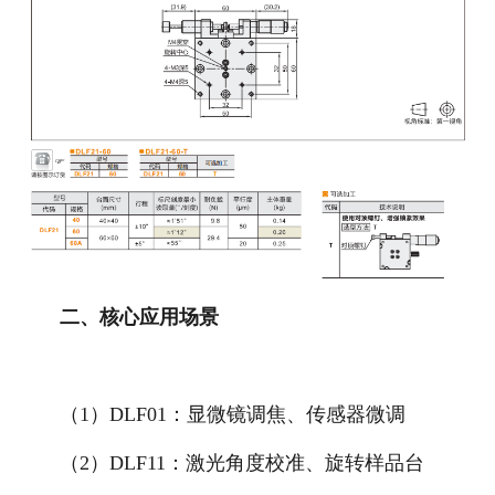
二、核心应用场景
（1）DLF01：显微镜调焦、传感器微调
（2）DLF11：激光角度校准、旋转样品台