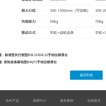
 : 标准型长行程型DJL51/DJL52手动位移滑台
篇: 齿轮齿条驱动型DJQ71手动位移滑台
返回列表
合作产品
新闻中心
服务案例
在线留言