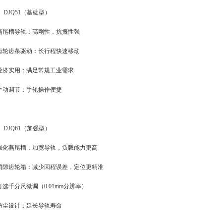
、DJQ51（基础型）
·燕尾槽导轨：高刚性，抗振性强
·齿轮齿条驱动：长行程快速移动
·经济实用：满足常规工业需求
·手动调节：手轮操作便捷
、DJQ61（加强型）
·强化燕尾槽：加宽导轨，负载能力更高
·消隙齿轮箱：减少回程误差，定位更精准
可选千分尺微调（0.01mm分辨率）
·防尘设计：延长导轨寿命