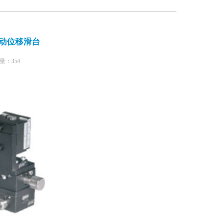
手动位移滑台
量：
354