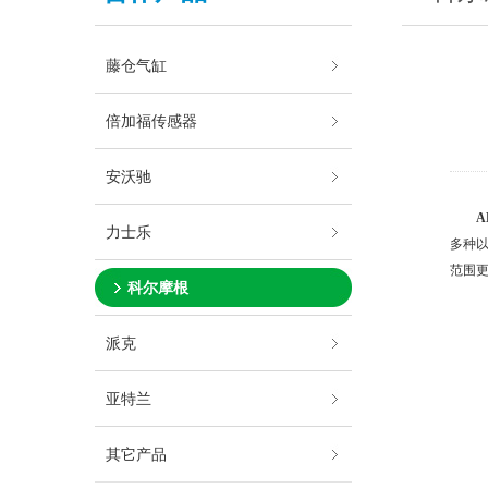
藤仓气缸
倍加福传感器
安沃驰
A
力士乐
多种
范围
科尔摩根
派克
亚特兰
其它产品