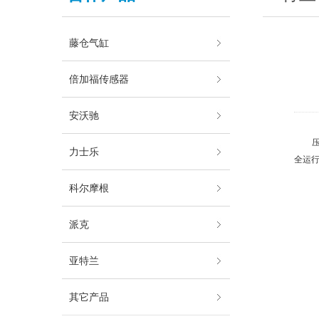
藤仓气缸
倍加福传感器
安沃驰
压力
力士乐
全运
科尔摩根
派克
亚特兰
其它产品