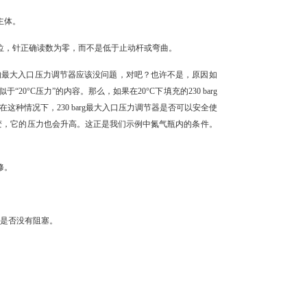
主体。
位，针正确读数为零，而不是低于止动杆或弯曲。
arg的最大入口压力调节器应该没问题，对吧？也许不是，原因如
°C压力”的内容。那么，如果在20°C下填充的230 barg
种情况下，230 barg最大入口压力调节器是否可以安全使
变，它的压力也会升高。这正是我们示例中氮气瓶内的条件。
修。
是否没有阻塞。