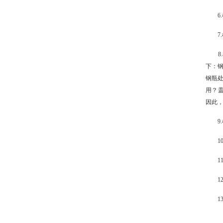
6.
7.
8.检
下：钢
钢瓶处
用？
因此，
9.
10
11
12
13