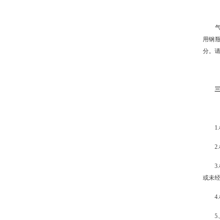
气缸
用钢
分。请
三、
1.
2.
3.检
或未
4.
5.