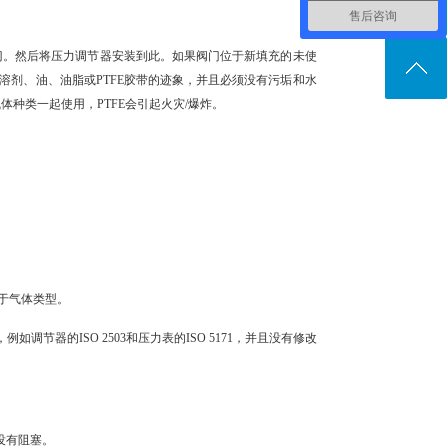
售后咨询
。然后将压力调节器安装到此。如果阀门位于新填充的未使
剂、油、油脂或PTFE胶带的迹象，并且必须没有污垢和水
种类一起使用，PTFE会引起火灾/爆炸。
于气体类型。
器的ISO 2503和压力表的ISO 5171，并且没有修改
没有阻塞。