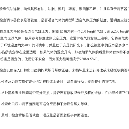
检查气缸连接，确保其没有油、油脂、溶剂、碎屑、聚四氟乙烯，并且垂直于调节器
检查调节器仪表是否就位，是否适合气体的类型和适合气体压力的刻度。透明盖应就
查压力等级是否适合气缸压力。例如-如果您有一个230 barg的气缸，那么230 b
瓶内充满气体，使用参考标准达到设定压力。这通常在气瓶标签上注明。它将读取类似于“20
于环境温度约为40°C的环境中，并且处于充足的阳光下，那么钢瓶中的压力是多少？在这
盖-吕萨克定律在这里适用：如果气体的温度升高，那么如果气体的质量和体积保持不
答案是否定的，使用它不安全，因为压力很可能高于230bar SWP。
检查以确保入口和出口处的拧紧螺母螺纹正确、未损坏且未进行修改或未经授权的维
.检查压力调节螺钉是否固定在阀体上并且可以自由移动，覆盖整个调节范围。
.从外部检查泄压阀是否完好无损，是否没有修改或未经授权的维修。在内部检查它们
.检查出口压力调节范围是否适合应用和下游设备压力等级。
.最后，检查背板是否就位，泄压盖是否因超压事件而错位。