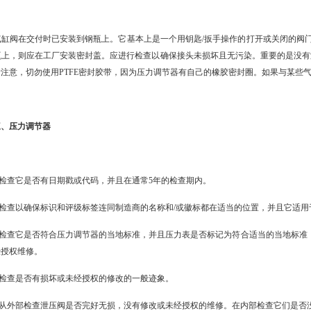
阀在交付时已安装到钢瓶上。它基本上是一个用钥匙/扳手操作的打开或关闭的阀门
瓶上，则应在工厂安装密封盖。应进行检查以确保接头未损坏且无污染。重要的是没有溶
注意，切勿使用PTFE密封胶带，因为压力调节器有自己的橡胶密封圈。如果与某些气体
压力调节器
检查它是否有日期戳或代码，并且在通常5年的检查期内。
检查以确保标识和评级标签连同制造商的名称和/或徽标都在适当的位置，并且它适用
查它是否符合压力调节器的当地标准，并且压力表是否标记为符合适当的当地标准，例如调节
经授权维修。
检查是否有损坏或未经授权的修改的一般迹象。
从外部检查泄压阀是否完好无损，没有修改或未经授权的维修。在内部检查它们是否