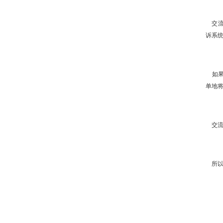
交流
诉系统的
如果
单地
交流
所以我