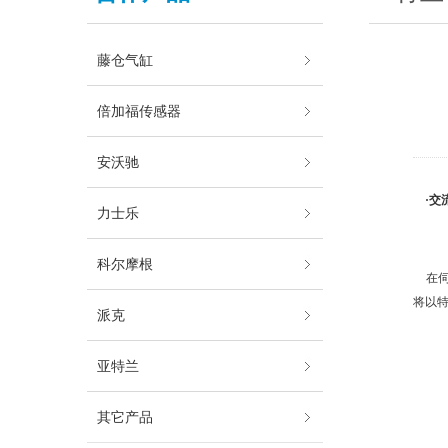
藤仓气缸
倍加福传感器
安沃驰
·交
力士乐
科尔摩根
在伺
将以
派克
亚特兰
其它产品