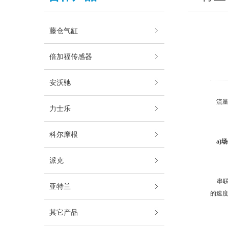
藤仓气缸
倍加福传感器
安沃驰
流量
力士乐
科尔摩根
a)
派克
串联
亚特兰
的速
其它产品