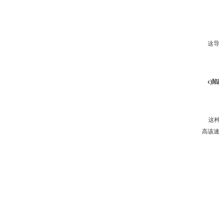
这导
c)
这种
高该